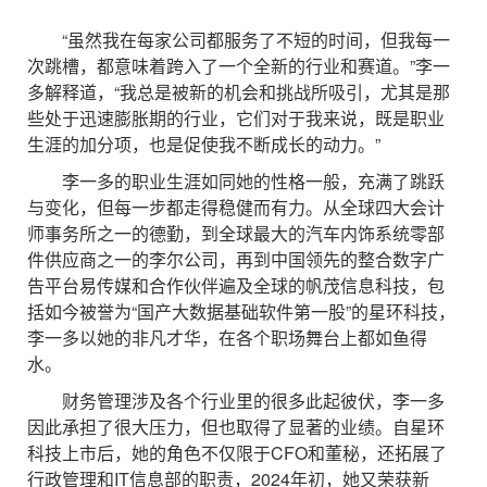
“虽然我在每家公司都服务了不短的时间，但我每一
次跳槽，都意味着跨入了一个全新的行业和赛道。”李一
多解释道，“我总是被新的机会和挑战所吸引，尤其是那
些处于迅速膨胀期的行业，它们对于我来说，既是职业
生涯的加分项，也是促使我不断成长的动力。”
李一多的职业生涯如同她的性格一般，充满了跳跃
与变化，但每一步都走得稳健而有力。从全球四大会计
师事务所之一的德勤，到全球最大的汽车内饰系统零部
件供应商之一的李尔公司，再到中国领先的整合数字广
告平台易传媒和合作伙伴遍及全球的帆茂信息科技，包
括如今被誉为“国产大数据基础软件第一股”的星环科技，
李一多以她的非凡才华，在各个职场舞台上都如鱼得
水。
财务管理涉及各个行业里的很多此起彼伏，李一多
因此承担了很大压力，但也取得了显著的业绩。自星环
科技上市后，她的角色不仅限于CFO和董秘，还拓展了
行政管理和IT信息部的职责，2024年初，她又荣获新