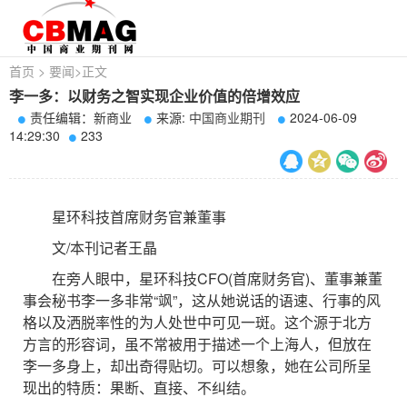
首页
>
要闻
>
正文
李一多：以财务之智实现企业价值的倍增效应
责任编辑：新商业
来源:
中国商业期刊
2024-06-09
14:29:30
233
星环科技首席财务官兼董事
文/本刊记者王晶
在旁人眼中，星环科技CFO(首席财务官)、董事兼董
事会秘书李一多非常“飒”，这从她说话的语速、行事的风
格以及洒脱率性的为人处世中可见一斑。这个源于北方
方言的形容词，虽不常被用于描述一个上海人，但放在
李一多身上，却出奇得贴切。可以想象，她在公司所呈
现出的特质：果断、直接、不纠结。