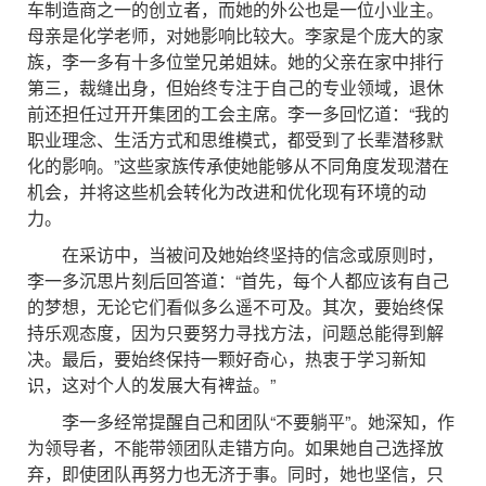
车制造商之一的创立者，而她的外公也是一位小业主。
母亲是化学老师，对她影响比较大。李家是个庞大的家
族，李一多有十多位堂兄弟姐妹。她的父亲在家中排行
第三，裁缝出身，但始终专注于自己的专业领域，退休
前还担任过开开集团的工会主席。李一多回忆道：“我的
职业理念、生活方式和思维模式，都受到了长辈潜移默
化的影响。”这些家族传承使她能够从不同角度发现潜在
机会，并将这些机会转化为改进和优化现有环境的动
力。
在采访中，当被问及她始终坚持的信念或原则时，
李一多沉思片刻后回答道：“首先，每个人都应该有自己
的梦想，无论它们看似多么遥不可及。其次，要始终保
持乐观态度，因为只要努力寻找方法，问题总能得到解
决。最后，要始终保持一颗好奇心，热衷于学习新知
识，这对个人的发展大有裨益。”
李一多经常提醒自己和团队“不要躺平”。她深知，作
为领导者，不能带领团队走错方向。如果她自己选择放
弃，即使团队再努力也无济于事。同时，她也坚信，只