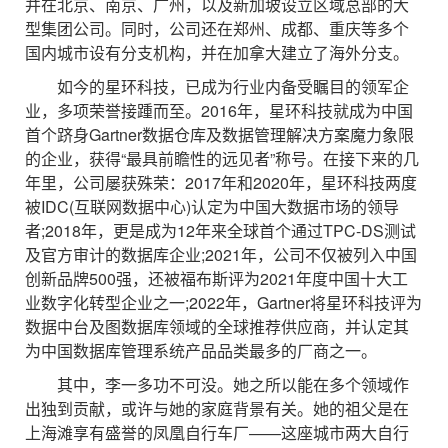
并在北京、南京、广州，以及新加坡设立区域总部的大
型集团公司。同时，公司还在郑州、成都、重庆等多个
国内城市设有分支机构，并在加拿大建立了海外分支。
如今的星环科技，已成为行业内备受瞩目的领军企
业，多项荣誉接踵而至。2016年，星环科技就成为中国
首个跻身Gartner数据仓库及数据管理解决方案魔力象限
的企业，获得“最具前瞻性的远见者”称号。在接下来的几
年里，公司屡获殊荣：2017年和2020年，星环科技两度
被IDC(互联网数据中心)认定为中国大数据市场的领导
者;2018年，更是成为12年来全球首个通过TPC-DS测试
及官方审计的数据库企业;2021年，公司不仅被列入中国
创新品牌500强，还被福布斯评为2021年度中国十大工
业数字化转型企业之一;2022年，Gartner将星环科技评为
数据中台及图数据库领域的全球推荐供应商，并认定其
为中国数据库管理系统产品品类最多的厂商之一。
其中，李一多功不可没。她之所以能在多个领域作
出独到贡献，或许与她的家庭背景有关。她的祖父是在
上海滩享有盛誉的凤凰自行车厂——这座城市两大自行