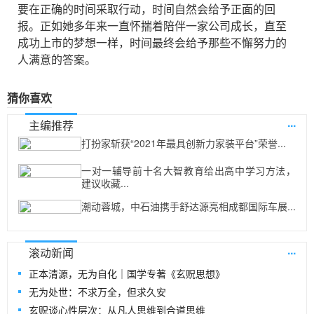
要在正确的时间采取行动，时间自然会给予正面的回
报。正如她多年来一直怀揣着陪伴一家公司成长，直至
成功上市的梦想一样，时间最终会给予那些不懈努力的
人满意的答案。
猜你喜欢
...
主编推荐
打扮家斩获“2021年最具创新力家装平台”荣誉...
一对一辅导前十名大智教育给出高中学习方法，
建议收藏...
潮动蓉城，中石油携手舒达源亮相成都国际车展...
...
滚动新闻
正本清源，无为自化｜国学专著《玄贶思想》
无为处世：不求万全，但求久安
玄贶谈心性层次：从凡人思维到合道思维