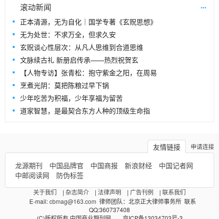
...
滚动新闻
正本清源，无为自化｜国学专著《玄贶思想》
无为处世：不求万全，但求久安
玄贶谈心性层次：从凡人思维到合道思维
文脉续古礼 新册启传承——热烈祝贺玄
【人物专访】张青松：抱守紫金之阳，在周易
烹煮光阴：莫把陈粮过早下锅
少年吃苦为积福，少年享福为留苦
道家智慧，是最契合东方人种的顶级生命指
友情链接
申请连接
龙源期刊
中国品牌官
中国商报
新浪财经
中国记者网
中邮阅读网
防伪标签
关于我们
|
杂志简介
|
法律声明
|
广告刊例
|
联系我们
E-mail:
cbmag@163.com
律师团队：北京正大律师事务所 联系
QQ:360737408
(C)版权所有 中国商业期刊网 京ICP备13034703号-3