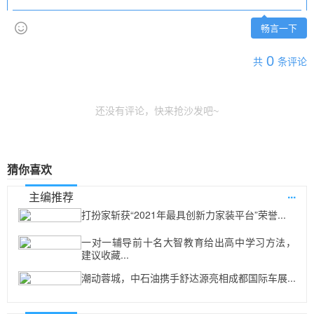
畅言一下
0
共
条评论
还没有评论，快来抢沙发吧~
猜你喜欢
...
主编推荐
打扮家斩获“2021年最具创新力家装平台”荣誉...
一对一辅导前十名大智教育给出高中学习方法，
建议收藏...
潮动蓉城，中石油携手舒达源亮相成都国际车展...