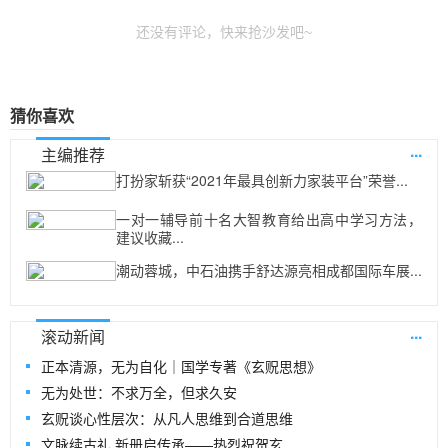
还没有评论，快来抢沙发吧~
猜你喜欢
...
主编推荐
打扮家斩获“2021年最具创新力家装平台”荣誉...
一对一辅导前十名大智教育给出高中学习方法，
建议收藏...
潮动蓉城，中石油携手舒达源亮相成都国际车展...
...
滚动新闻
正本清源，无为自化｜国学专著《玄贶思想》
无为处世：不求万全，但求久安
玄贶谈心性层次：从凡人思维到合道思维
文脉续古礼 新册启传承——热烈祝贺玄