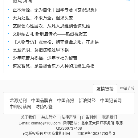
滚动新闻
正本清源，无为自化｜国学专著《玄贶思想》
无为处世：不求万全，但求久安
玄贶谈心性层次：从凡人思维到合道思维
文脉续古礼 新册启传承——热烈祝贺玄
【人物专访】张青松：抱守紫金之阳，在周易
烹煮光阴：莫把陈粮过早下锅
少年吃苦为积福，少年享福为留苦
道家智慧，是最契合东方人种的顶级生命指
友情链接
申请连接
龙源期刊
中国品牌官
中国商报
新浪财经
中国记者网
中邮阅读网
防伪标签
关于我们
|
杂志简介
|
法律声明
|
广告刊例
|
联系我们
E-mail:
cbmag@163.com
律师团队：北京正大律师事务所 联系
QQ:360737408
(C)版权所有 中国商业期刊网 京ICP备13034703号-3