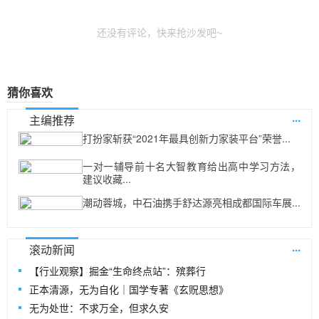
还没有评论，快来抢沙发吧~
猜你喜欢
...
主编推荐
打扮家斩获“2021年最具创新力家装平台”荣誉...
一对一辅导前十名大智教育给出高中学习方法，
建议收藏...
潮动蓉城，中石油携手舒达源亮相成都国际车展...
...
滚动新闻
【行业观察】掘金“生命终点站”：殡葬行
正本清源，无为自化｜国学专著《玄贶思想》
无为处世：不求万全，但求久安