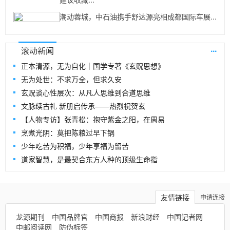
潮动蓉城，中石油携手舒达源亮相成都国际车展...
...
滚动新闻
正本清源，无为自化｜国学专著《玄贶思想》
无为处世：不求万全，但求久安
玄贶谈心性层次：从凡人思维到合道思维
文脉续古礼 新册启传承——热烈祝贺玄
【人物专访】张青松：抱守紫金之阳，在周易
烹煮光阴：莫把陈粮过早下锅
少年吃苦为积福，少年享福为留苦
道家智慧，是最契合东方人种的顶级生命指
友情链接
申请连接
龙源期刊
中国品牌官
中国商报
新浪财经
中国记者网
中邮阅读网
防伪标签