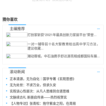
猜你喜欢
...
主编推荐
打扮家斩获“2021年最具创新力家装平台”荣誉...
一对一辅导前十名大智教育给出高中学习方法，
建议收藏...
潮动蓉城，中石油携手舒达源亮相成都国际车展...
...
滚动新闻
正本清源，无为自化｜国学专著《玄贶思想》
无为处世：不求万全，但求久安
玄贶谈心性层次：从凡人思维到合道思维
文脉续古礼 新册启传承——热烈祝贺玄
【人物专访】张青松：抱守紫金之阳，在周易