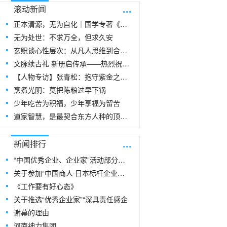
...
滚动新闻
正本清源，无为自化｜国学专著《玄贶思想》
无为处世：不求万全，但求久安
玄贶谈心性层次：从凡人思维到合道思维
文脉续古礼 新册启传承——热烈祝贺玄
【人物专访】张青松：抱守紫金之阳，在周易
烹煮光阴：莫把陈粮过早下锅
少年吃苦为积福，少年享福为留苦
道家智慧，是最契合东方人种的顶级生命指
...
新闻排行
“中国优秀企业、企业家”活动部分风采
关于参加“中国商人·日本标杆企业研修
《工作要有好心态》
关于推选“优秀企业家”“深具责任感企
谢幕的理由
河南神力集团