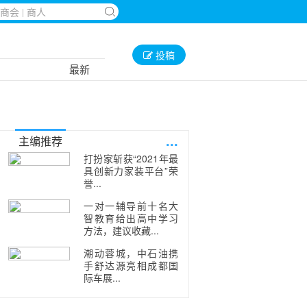
投稿
最新
...
主编推荐
打扮家斩获“2021年最
具创新力家装平台”荣
誉...
一对一辅导前十名大
智教育给出高中学习
方法，建议收藏...
潮动蓉城，中石油携
手舒达源亮相成都国
际车展...