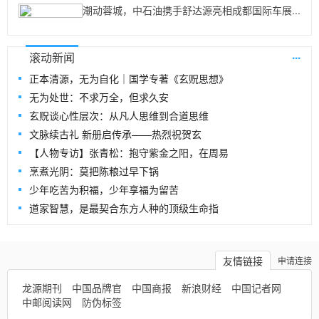
潮动蓉城，中石油携手舒达源亮相成都国际车展...
...
滚动新闻
正本清源，无为自化｜国学专著《玄贶思想》
无为处世：不求万全，但求久安
玄贶谈心性层次：从凡人思维到合道思维
文脉续古礼 新册启传承——热烈祝贺玄
【人物专访】张青松：抱守紫金之阳，在周易
烹煮光阴：莫把陈粮过早下锅
少年吃苦为积福，少年享福为留苦
道家智慧，是最契合东方人种的顶级生命指
友情链接
申请连接
龙源期刊
中国品牌官
中国商报
新浪财经
中国记者网
中邮阅读网
防伪标签