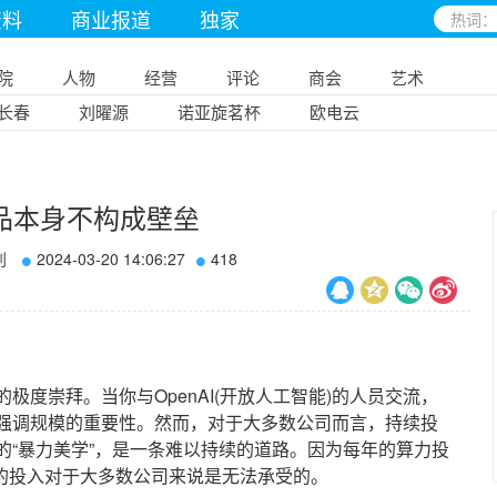
资料
商业报道
独家
院
人物
经营
评论
商会
艺术
长春
刘曜源
诺亚旋茗杯
欧电云
品本身不构成壁垒
刊
2024-03-20 14:06:27
418
崇拜。当你与OpenAI(开放人工智能)的人员交流，
强调规模的重要性。然而，对于大多数公司而言，持续投
的“暴力美学”，是一条难以持续的道路。因为每年的算力投
样的投入对于大多数公司来说是无法承受的。