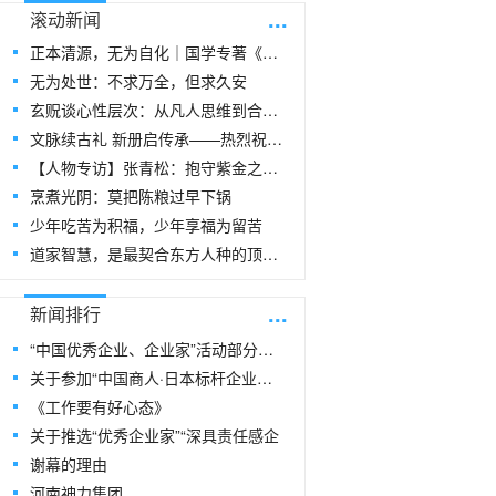
...
滚动新闻
正本清源，无为自化｜国学专著《玄贶思想》
无为处世：不求万全，但求久安
玄贶谈心性层次：从凡人思维到合道思维
文脉续古礼 新册启传承——热烈祝贺玄
【人物专访】张青松：抱守紫金之阳，在周易
烹煮光阴：莫把陈粮过早下锅
少年吃苦为积福，少年享福为留苦
道家智慧，是最契合东方人种的顶级生命指
...
新闻排行
“中国优秀企业、企业家”活动部分风采
关于参加“中国商人·日本标杆企业研修
《工作要有好心态》
关于推选“优秀企业家”“深具责任感企
谢幕的理由
河南神力集团