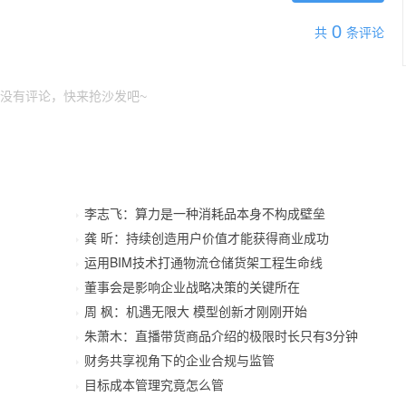
0
共
条评论
没有评论，快来抢沙发吧~
李志飞：算力是一种消耗品本身不构成壁垒
龚 昕：持续创造用户价值才能获得商业成功
运用BIM技术打通物流仓储货架工程生命线
董事会是影响企业战略决策的关键所在
周 枫：机遇无限大 模型创新才刚刚开始
朱萧木：直播带货商品介绍的极限时长只有3分钟
财务共享视角下的企业合规与监管
目标成本管理究竟怎么管