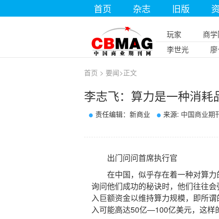
首页
杂志
旧版
玩家
商学
李世光
廖
首页
>
要闻
>
正文
李志飞：算力是一种消耗
责任编辑：新商业
来源:
中国商业期
出门问问首席执行官
在中国，似乎存在着一种对算力的极度
询问他们成功的秘诀时，他们往往会
入巨额资金以维持算力规模，即所谓
入可能高达50亿—100亿美元，这