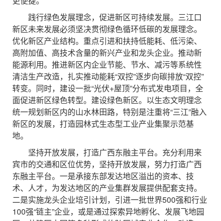
更便捷。
践行绿色发展理念，促进新区可持续发展。三江口
新区未来发展必须坚决贯彻绿色循环低碳的发展理念。
优化新区产业结构。重点引进和扶持低能耗、低污染、
高附加值、高技术含量的新兴产业和龙头企业。推动新
能源利用。推进新区内企业节能、节水、减污等系统性
清洁生产改造，扎实推动能耗“双控”逐步向碳排放“双控”
转变。同时，建设一批“光伏+屋顶”分布式发电项目，全
面促进新区绿色转型。建设绿色新区。以生态文明理念
统一规划新区内的山水林田路，特别是注重将“三江”融入
新区的发展，打造园林式生态型工业产业集聚示范基
地。
坚持开放发展，打造广西东融主平台。充分利用来
宾市的交通和区位优势，坚持开放发展，努力打造广西
东融主平台。一是承接东部发达地区溢出的资本、技
术、人才，为发达地区的产业集群发展提供配套支持。
二是实施龙头企业培引计划，引进一批世界500强和行业
100强“链主”企业，或是通过探索异地孵化、发展飞地园