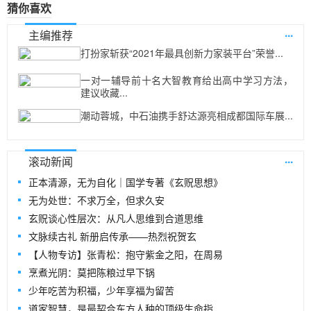
猜你喜欢
...
主编推荐
打扮家斩获“2021年最具创新力家装平台”荣誉...
一对一辅导前十名大智教育给出高中学习方法，
建议收藏...
潮动蓉城，中石油携手舒达源亮相成都国际车展...
...
滚动新闻
正本清源，无为自化｜国学专著《玄贶思想》
无为处世：不求万全，但求久安
玄贶谈心性层次：从凡人思维到合道思维
文脉续古礼 新册启传承——热烈祝贺玄
【人物专访】张青松：抱守紫金之阳，在周易
烹煮光阴：莫把陈粮过早下锅
少年吃苦为积福，少年享福为留苦
道家智慧，是最契合东方人种的顶级生命指