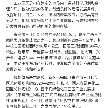
工业园区是指在划定的地段内，通过科学规划和合
理布局、较为优惠的政策，创造良好的建设发展条件，
发挥项目、资金、人才、技术的聚集效应，打造具有充
分活力、相对独立完整的工业企业群体，形成对地方经
济发展具有突出推动作用的集中区域。
来宾市三江口新区成立于2016年9月，是全广西三个
园区类改革集成试点之一，总规划面积230平方公里，其
中核心区规划面积136平方公里，拓展区规划面积94平方
公里。近年来，新区按照“修码头、建园区、招大商、兴
产业、港城互动、一体推进”思路，稳步推进基础设施建
设，主动承接东部产业转移，逐渐成为全市经济高质量
发展的新一极和新支撑。
规划体系基本形成。新区已完成《来宾市三江口新
区总体规划修编(2020—2035)》和《广西来宾绿色化工
园区总体规划》《广西来宾绿色化工园区产业发展规
划》《来宾市生物医药(三江口新区医药化工)产业园控制
性详细规划》《三江口铁帽山片区控制性详细规划》等
专项规划编制工作，为发展奠定了坚实基础。