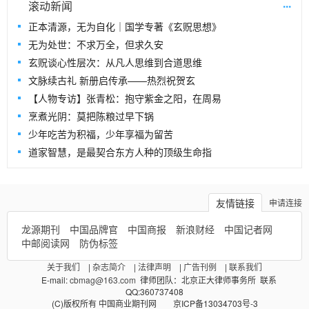
...
滚动新闻
正本清源，无为自化｜国学专著《玄贶思想》
无为处世：不求万全，但求久安
玄贶谈心性层次：从凡人思维到合道思维
文脉续古礼 新册启传承——热烈祝贺玄
【人物专访】张青松：抱守紫金之阳，在周易
烹煮光阴：莫把陈粮过早下锅
少年吃苦为积福，少年享福为留苦
道家智慧，是最契合东方人种的顶级生命指
友情链接
申请连接
龙源期刊
中国品牌官
中国商报
新浪财经
中国记者网
中邮阅读网
防伪标签
关于我们
|
杂志简介
|
法律声明
|
广告刊例
|
联系我们
E-mail:
cbmag@163.com
律师团队：北京正大律师事务所 联系
QQ:360737408
(C)版权所有 中国商业期刊网 京ICP备13034703号-3