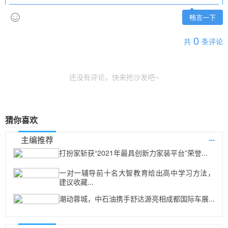
畅言一下
0
共
条评论
还没有评论，快来抢沙发吧~
猜你喜欢
...
主编推荐
打扮家斩获“2021年最具创新力家装平台”荣誉...
一对一辅导前十名大智教育给出高中学习方法，
建议收藏...
潮动蓉城，中石油携手舒达源亮相成都国际车展...