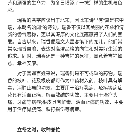
芳和顽强的生命力，为冬日增添了一抹别样的生机与色
彩。
瑞香的名字应该出于北宋，因此宋诗里有“真是花中
瑞，本朝名始闻”的诗句。瑞香不仅以其美丽的花朵和清
新的香气著称，更以其深厚的文化底蕴赢得了人们的喜
爱。自古以来，瑞香便是文人墨客笔下的宠儿，他们常
常以瑞香自喻，表达对高洁品格的向往和对美好生活的
追求。同时，瑞香还是一种吉祥的象征，寓意着吉祥如
意、幸福安康。
对于普通百姓来说，瑞香则是不可或缺的药物。瑞
香的枝叶、花及根皮都可作为中药材入药。枝叶具有解
毒，消肿止痛的功效，主要用于治疗乳痈、疮疡等病症;
花具有活血止痛、解毒散结的功效，主要用于治疗头
痛、牙痛等病症;根皮具有解毒、活血止痛的功效，主要
用于治疗胃脘痛、跌打损伤等病症。
立冬之时，收种兼忙