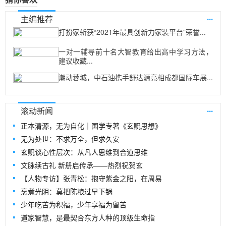
...
主编推荐
打扮家斩获“2021年最具创新力家装平台”荣誉...
一对一辅导前十名大智教育给出高中学习方法，
建议收藏...
潮动蓉城，中石油携手舒达源亮相成都国际车展...
...
滚动新闻
正本清源，无为自化｜国学专著《玄贶思想》
无为处世：不求万全，但求久安
玄贶谈心性层次：从凡人思维到合道思维
文脉续古礼 新册启传承——热烈祝贺玄
【人物专访】张青松：抱守紫金之阳，在周易
烹煮光阴：莫把陈粮过早下锅
少年吃苦为积福，少年享福为留苦
道家智慧，是最契合东方人种的顶级生命指