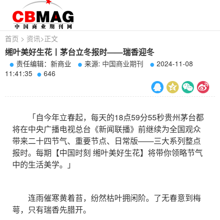
首页
>
资讯
>
正文
缃叶美好生花丨茅台立冬报时——瑞香迎冬
责任编辑：新商业
来源:
中国商业期刊
2024-11-08
11:41:35
646
「自今年立春起，每天的18点59分55秒贵州茅台都
将在中央广播电视总台《新闻联播》前继续为全国观众
带来二十四节气、重要节点、日常版——三大系列整点
报时。每期【中国时刻 缃叶美好生花】将带你领略节气
中的生活美学。」
连雨催寒黄着苔，纷然枯叶拥闲阶。了无春意到梅
萼，只有瑞香先腊开。