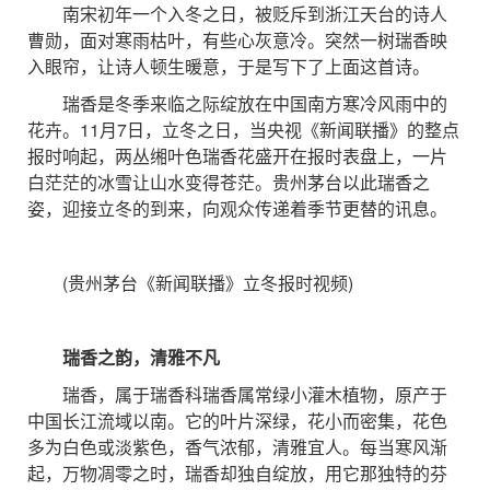
南宋初年一个入冬之日，被贬斥到浙江天台的诗人
曹勋，面对寒雨枯叶，有些心灰意冷。突然一树瑞香映
入眼帘，让诗人顿生暖意，于是写下了上面这首诗。
瑞香是冬季来临之际绽放在中国南方寒冷风雨中的
花卉。11月7日，立冬之日，当央视《新闻联播》的整点
报时响起，两丛缃叶色瑞香花盛开在报时表盘上，一片
白茫茫的冰雪让山水变得苍茫。贵州茅台以此瑞香之
姿，迎接立冬的到来，向观众传递着季节更替的讯息。
(贵州茅台《新闻联播》立冬报时视频)
瑞香之韵，清雅不凡
瑞香，属于瑞香科瑞香属常绿小灌木植物，原产于
中国长江流域以南。它的叶片深绿，花小而密集，花色
多为白色或淡紫色，香气浓郁，清雅宜人。每当寒风渐
起，万物凋零之时，瑞香却独自绽放，用它那独特的芬