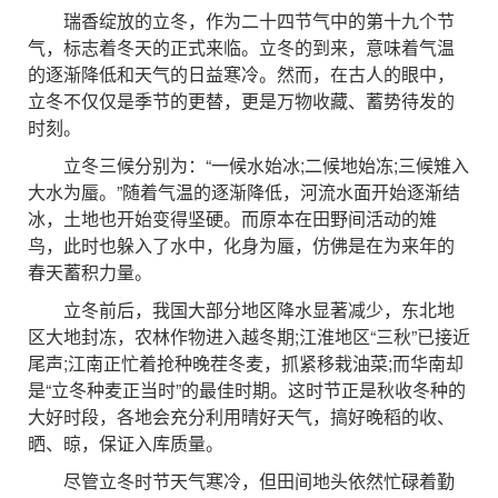
瑞香绽放的立冬，作为二十四节气中的第十九个节
气，标志着冬天的正式来临。立冬的到来，意味着气温
的逐渐降低和天气的日益寒冷。然而，在古人的眼中，
立冬不仅仅是季节的更替，更是万物收藏、蓄势待发的
时刻。
立冬三候分别为：“一候水始冰;二候地始冻;三候雉入
大水为蜃。”随着气温的逐渐降低，河流水面开始逐渐结
冰，土地也开始变得坚硬。而原本在田野间活动的雉
鸟，此时也躲入了水中，化身为蜃，仿佛是在为来年的
春天蓄积力量。
立冬前后，我国大部分地区降水显著减少，东北地
区大地封冻，农林作物进入越冬期;江淮地区“三秋”已接近
尾声;江南正忙着抢种晚茬冬麦，抓紧移栽油菜;而华南却
是“立冬种麦正当时”的最佳时期。这时节正是秋收冬种的
大好时段，各地会充分利用晴好天气，搞好晚稻的收、
晒、晾，保证入库质量。
尽管立冬时节天气寒冷，但田间地头依然忙碌着勤