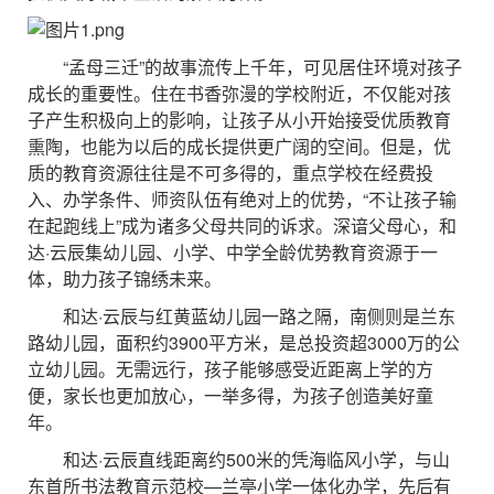
“孟母三迁”的故事流传上千年，可见居住环境对孩子
成长的重要性。住在书香弥漫的学校附近，不仅能对孩
子产生积极向上的影响，让孩子从小开始接受优质教育
熏陶，也能为以后的成长提供更广阔的空间。但是，优
质的教育资源往往是不可多得的，重点学校在经费投
入、办学条件、师资队伍有绝对上的优势，“不让孩子输
在起跑线上”成为诸多父母共同的诉求。深谙父母心，和
达·云辰集幼儿园、小学、中学全龄优势教育资源于一
体，助力孩子锦绣未来。
和达·云辰与红黄蓝幼儿园一路之隔，南侧则是兰东
路幼儿园，面积约3900平方米，是总投资超3000万的公
立幼儿园。无需远行，孩子能够感受近距离上学的方
便，家长也更加放心，一举多得，为孩子创造美好童
年。
和达·云辰直线距离约500米的凭海临风小学，与山
东首所书法教育示范校—兰亭小学一体化办学，先后有