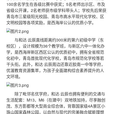
100余名学生在各级比赛中获奖；5名老师出示区、市及
省级公开课，2名老师获市级学科带头人；学校先后荣获
青岛市三星级阳光校园、青岛市高水平现代化学校、区
文明校园等各项奖励，是西海岸公认的优质小学。
与和达·云辰直线距离约300米的第六初级中学（东
校区），设计规模为36个教学班，与新区六中一体化办
学，是西海岸新区西区公认的优质初中，拥有全省规范
化初中，青岛首批现代化学校，青岛市规范化学校等若
干头衔。此外，和达·云辰周边还靠近胶南一中等学府，
优渥教育资源集萃，为孩子全面建构综合素养提升的人
文环境。
除了毗邻名优学府，和达·云辰也拥有便利的交通与
生活配套：M13、M6（在建中）双地铁加持，尽享融创
茂、东方影都等大型商业综合体，背靠国家级4A景区小
珠山国家森林公园，以自然与现代的完美融合赋能理想