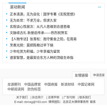
...
滚动新闻
正本清源，无为自化｜国学专著《玄贶思想》
无为处世：不求万全，但求久安
玄贶谈心性层次：从凡人思维到合道思维
文脉续古礼 新册启传承——热烈祝贺玄
【人物专访】张青松：抱守紫金之阳，在周易
烹煮光阴：莫把陈粮过早下锅
少年吃苦为积福，少年享福为留苦
道家智慧，是最契合东方人种的顶级生命指
友情链接
申请连接
龙源期刊
中国品牌官
中国商报
新浪财经
中国记者网
中邮阅读网
防伪标签
关于我们
|
杂志简介
|
法律声明
|
广告刊例
|
联系我们
E-mail:
cbmag@163.com
律师团队：北京正大律师事务所 联系
QQ:360737408