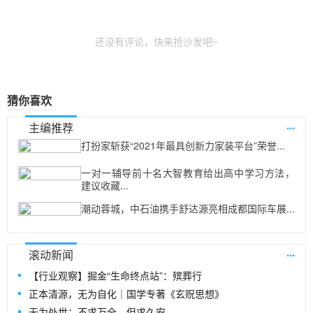
还没有评论，快来抢沙发吧~
猜你喜欢
...
主编推荐
打扮家斩获“2021年最具创新力家装平台”荣誉...
一对一辅导前十名大智教育给出高中学习方法，
建议收藏...
潮动蓉城，中石油携手舒达源亮相成都国际车展...
...
滚动新闻
【行业观察】掘金“生命终点站”：殡葬行
正本清源，无为自化｜国学专著《玄贶思想》
无为处世：不求万全，但求久安